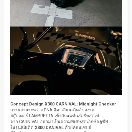
Concept Design X300 CARNIVAL: Midnight Checker
การผสานระหว่าง DNA อิตาเลียนสไตล์ของรถ
สกู๊ตเตอร์ LAMBRETTA เข้ากับแฟชั่นสตรีทสุดเท่
จาก CARNIVAL ออกมาเป็นความพิเศษสุดเอ็กซ์คลูซีฟ
ในรุ่นลิมิเต็ด
X300 CANIVAL
ด้วยคอนเซปต์