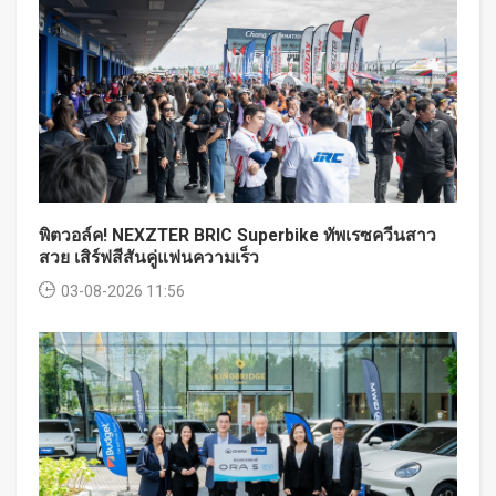
พิตวอล์ค! NEXZTER BRIC Superbike ทัพเรซควีนสาว
สวย เสิร์ฟสีสันคู่แฟนความเร็ว
03-08-2026 11:56