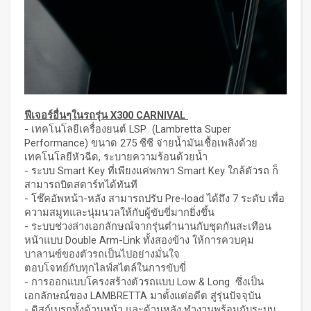
ฟีเจอร์อื่นๆในรถรุ่น
X300 CARNIVAL
- เทคโนโลยีเครื่องยนต์ LSP (Lambretta Super
Performance) ขนาด 275 ซีซี จ่ายน้ำมันเชื้อเพลิงด้วย
เทคโนโลยีหัวฉีด, ระบายความร้อนด้วยน้ำ
- ระบบ Smart Key ที่เพียงแค่พกพา Smart Key ใกล้ตัวรถ ก็
สามารถบิดสตาร์ทได้ทันที
- โช๊คอัพหน้า-หลัง สามารถปรับ Pre-load ได้ถึง 7 ระดับ เพื่อ
ความสมูทและนุ่มนวลให้กับผู้ขับขี่มากยิ่งขึ้น
- ระบบช่วงล่างเอกลักษณ์จากรุ่นตำนานกับชุดกันสะเทือน
หน้าแบบ Double Arm-Link ทั้งสองข้าง ให้การควบคุม
บาลานซ์ของตัวรถเป็นไปอย่างมั่นใจ
ตอบโจทย์กับทุกไลฟ์สไตล์ในการขับขี่
- การออกแบบโครงสร้างตัวรถแบบ Low & Long ซึ่งเป็น
เอกลักษณ์ของ LAMBRETTA มาตั้งแต่อดีต สู่รุ่นปัจจุบัน
- ดิสก์เบรกทั้งด้านหน้า และด้านหลัง ทำงานพร้อมกับระบบ