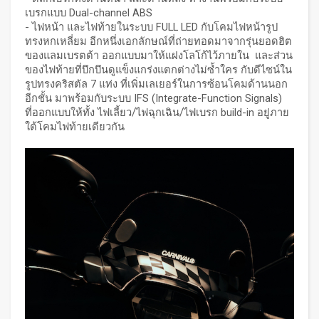
เบรกแบบ Dual-channel ABS
- ไฟหน้า และไฟท้ายในระบบ FULL LED กับโคมไฟหน้ารูป
ทรงหกเหลี่ยม อีกหนึ่งเอกลักษณ์ที่ถ่ายทอดมาจากรุ่นยอดฮิต
ของแลมเบรตต้า ออกแบบมาให้แฝงโลโก้ไว้ภายใน และส่วน
ของไฟท้ายที่บึกบึนดูแข็งแกร่งแตกต่างไม่ซ้ำใคร กับดีไซน์ใน
รูปทรงคริสตัล 7 แท่ง ที่เพิ่มเลเยอร์ในการซ้อนโคมด้านนอก
อีกชั้น มาพร้อมกับระบบ IFS (Integrate-Function Signals)
ที่ออกแบบให้ทั้ง ไฟเลี้ยว/ไฟฉุกเฉิน/ไฟเบรก build-in อยู่ภาย
ใต้โคมไฟท้ายเดียวกัน