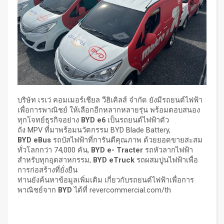
บริษัท เรเว่ คอมเมอร์เชียล วีฮิเคิลส์ จำกัด ยังมีรถยนต์ไฟฟ้า
เพื่อการพาณิชย์ ให้เลือกอีกหลากหลายรุ่น พร้อมตอบสนอง
ทุกโจทย์ธุรกิจอย่าง
BYD e6
เป็นรถยนต์ไฟฟ้าตัว
ถัง MPV ที่มาพร้อมนวัตกรรม BYD Blade Battery,
BYD eBus
รถบัสไฟฟ้าที่การันตีคุณภาพ ด้วยยอดขายสะสม
ทั่วโลกกว่า 74,000 คัน,
BYD e- Tracter
รถหัวลากไฟฟ้า
สำหรับทุกอุตสาหกรรม,
BYD eTruck
รถผสมปูนไฟฟ้าเพื่อ
การก่อสร้างที่ยั่งยืน
ท่านยังค้นหาข้อมูลเพิ่มเติม เกี่ยวกับรถยนต์ไฟฟ้าเพื่อการ
พาณิชย์จาก
BYD
ได้ที่ revercommercial.com/th