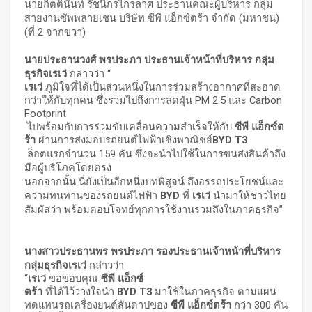
นายกิตตินันท์ รัชนีกรไกรลาศ ประธานคณะผู้บริหาร กลุ่ม
สายงานซัพพลายเชน บริษัท ซีพี แอ็กซ์ตร้า จำกัด (มหาชน)
(ที่ 2 จากขวา)
นายประธานวงศ์ พรประภา ประธานเจ้าหน้าที่บริหาร กลุ่ม
ธุรกิจเรเว่
กล่าวว่า “
เรเว่
ภูมิใจที่ได้เป็นส่วนหนึ่งในการร่วมสร้างอากาศที่สะอาด
กว่าให้กับทุกคน ซึ่งรวมไปถึงการลดฝุ่น PM 2.5 และ Carbon
Footprint
ไปพร้อมกับการร่วมขับเคลื่อนความสำเร็จให้กับ
ซีพี แอ็กซ์ต
ร้า
ผ่านการส่งมอบรถยนต์ไฟฟ้าเชิงพาณิชย์
BYD T3
ล็อตแรกจำนวน 159 คัน ซึ่งจะนำไปใช้ในการขนส่งสินค้าถึง
มือผู้บริโภคโดยตรง
นอกจากนั้น นี่ยังเป็นอีกหนึ่งบทพิสูจน์ ถึงอรรถประโยชน์และ
ความทนทานของรถยนต์ไฟฟ้า
BYD
ที่
เรเว่
นำมาให้ชาวไทย
สัมผัสว่า พร้อมตอบโจทย์ทุกการใช้งานรวมถึงในภาคธุรกิจ”
นางสาวประธานพร พรประภา รองประธานเจ้าหน้าที่บริหาร
กลุ่มธุรกิจเรเว่
กล่าวว่า
“
เรเว่
ขอขอบคุณ
ซีพี แอ็กซ์
ตร้า
ที่ได้ไว้วางใจนำ
BYD T3
มาใช้ในภาคธุรกิจ ตามแผน
ทดแทนรถเครื่องยนต์สันดาปของ
ซีพี แอ็กซ์ตร้า
กว่า 300 คัน