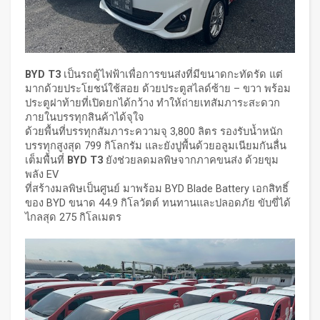
BYD T3
เป็นรถตู้ไฟฟ้าเพื่อการขนส่งที่มีขนาดกะทัดรัด แต่
มากด้วยประโยชน์ใช้สอย ด้วยประตูสไลด์ซ้าย – ขวา พร้อม
ประตูฝาท้ายที่เปิดยกได้กว้าง ทำให้ถ่ายเทสัมภาระสะดวก
ภายในบรรทุกสินค้าได้จุใจ
ด้วยพื้นที่บรรทุกสัมภาระความจุ 3,800 ลิตร รองรับน้ำหนัก
บรรทุกสูงสุด 799 กิโลกรัม และยังปูพื้นด้วยอลูมเนียมกันลื่น
เต็มพื้นที่
BYD T3
ยังช่วยลดมลพิษจากภาคขนส่ง ด้วยขุม
พลัง EV
ที่สร้างมลพิษเป็นศูนย์ มาพร้อม BYD Blade Battery เอกสิทธิ์
ของ BYD ขนาด 44.9 กิโลวัตต์ ทนทานและปลอดภัย ขับขี่ได้
ไกลสุด 275 กิโลเมตร