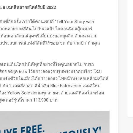
ุ่น 8 เฉดสีหลากสไตล์รับปี 2022
ี่อีกครั้ง ภายใต้คอนเซปต์ “Tell Your Story with
กหลายของสีสัน ไปกับเวสป้า ไอคอนนิกสกู๊ตเตอร์
ี่สะท้อนเอกลักษณ์สุดพรีเมี่ยมบ่งบอกบุคลิก ตัวตน ความ
ประสบการณ์แห่งสีสันที่ไร้ขอบเขต กับ ‘เวสป้า’ ถ้าคุณ
ด่นเกินใครไปได้ทุกที่อย่างที่ใจคุณอยากไป กับรถ
สิกของยุค 60’s ไว้อย่างลงตัวกับรูปทรงปราดเปรียว โฉบ
 ตอบรับชีวิตในเมืองได้อย่างลงตัว ไฟหน้าทรงหกเหลี่ยมสไตล์
ับ 2 เฉดสีล่าสุด สีน้ำเงิน Blue Estroverso เฉดสีใหม่
ีเหลือง Yellow Sole สะกดทุกสายตาด้วยเฉดสีที่สดใส พร้อม
ู๊ตเตอร์รุ่นนี้ราคา 113,900 บาท