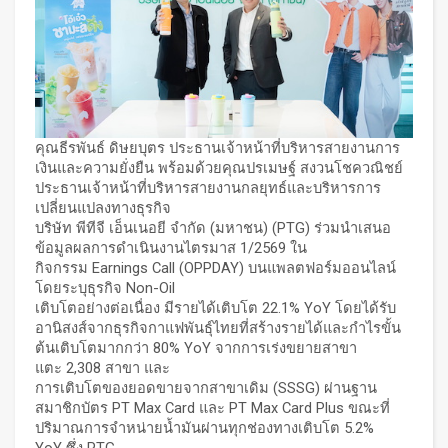
คุณธีรพันธ์ ดิษยบุตร ประธานเจ้าหน้าที่บริหารสายงานการ
เงินและความยั่งยืน พร้อมด้วยคุณปรเมษฐ์ สงวนโชควณิชย์
ประธานเจ้าหน้าที่บริหารสายงานกลยุทธ์และบริหารการ
เปลี่ยนแปลงทางธุรกิจ
บริษัท พีทีจี เอ็นเนอยี จำกัด (มหาชน) (PTG) ร่วมนำเสนอ
ข้อมูลผลการดำเนินงานไตรมาส 1/2569 ใน
กิจกรรม Earnings Call (OPPDAY) บนแพลตฟอร์มออนไลน์
โดยระบุธุรกิจ Non-Oil
เติบโตอย่างต่อเนื่อง มีรายได้เติบโต 22.1% YoY โดยได้รับ
อานิสงส์จากธุรกิจกาแฟพันธุ์ไทยที่สร้างรายได้และกำไรขั้น
ต้นเติบโตมากกว่า 80% YoY จากการเร่งขยายสาขา
แตะ 2,308 สาขา และ
การเติบโตของยอดขายจากสาขาเดิม (SSSG) ผ่านฐาน
สมาชิกบัตร PT Max Card และ PT Max Card Plus ขณะที่
ปริมาณการจำหน่ายน้ำมันผ่านทุกช่องทางเติบโต 5.2%