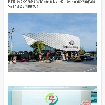
PTG โชว์ Q1/69 รายได้พอร์ต Non-Oil โต - กาแฟพันธุ์ไทย
ทะยาน 2.3 พันสาขา