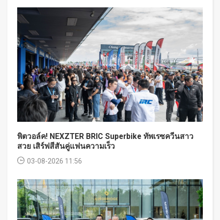
พิตวอล์ค! NEXZTER BRIC Superbike ทัพเรซควีนสาว
สวย เสิร์ฟสีสันคู่แฟนความเร็ว
03-08-2026 11:56