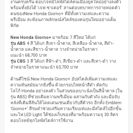
งานครบครัน ตอบโจทย์ไลฟ์สไตล์คนเมืองยุคใหม่อย่างลงตัว
พร้อมทั้งยังได้ 'เจฟ ซาเตอร์' สานต่อบทบาทการถ่ายทอดตัว
ตนของNew Honda Giorno+ ที่มีทั้งความเท่และความ
พรีเมียม สะท้อนภาพลักษณ์สไตล์ของคนรุ่นใหม่อย่างเต็ม
พิกัด
New Honda Giorno+
มาพร้อม 7 สีใหม่ ได้แก่
รุ่น
ABS
4 สี ได้แก่ สีเทา-น้ำตาล, สีเหลือง-น้ำตาล, สีดำ-
น้ำตาล และสีขาว-น้ำตาล วางจำหน่ายในราคา
แนะนำ 68,700 บาท
รุ่น
CBS
3 สี ได้แก่ สีฟ้า-ดำ, สีเขียว-ดำ และสีเทา-ดำ วาง
จำหน่ายในราคาแนะนำ 63,700 บาท
ด้านดีไซน์ New Honda Giorno+ อัปสไตล์เพิ่มความเท่และ
ความทันสมัยมากยิ่งขึ้น ด้วยกรอบไฟหน้าสีดำ ตัดกับ
โลโก้ Honda อย่างลงตัว ในส่วนของเบาะนั่งเป็นสีน้ำตาล (ใน
รุ่น ABS) ที่ช่วยเติมความพรีเมียม ผสานกับตัวถัง และมือจับ
หลังที่เติมสีสันให้โดดเด่นเช่นเดียวกับสีตัวรถ อีกทั้ง Emblem
'Giorno+' สีรมดำช่วยเสริมความเรียบเท่และมีสไตล์ไปอีกขั้น
และไฟ LED Light ใต้ช่องเก็บของที่มาพร้อมความจุ 30 ลิตร
ตอบโจทย์ทุกไลฟ์สไตล์การใช้งาน