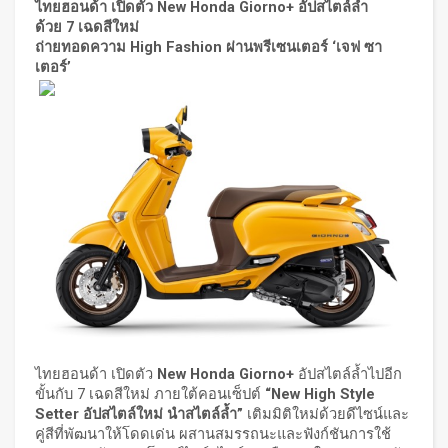
ไทยฮอนด้า เปิดตัว
New Honda Giorno+ อัปสไตล์ล้ำ
ด้วย 7 เฉดสีใหม่
ถ่ายทอดความ High Fashion ผ่านพรีเซนเตอร์ ‘เจฟ ซา
เตอร์’
ไทยฮอนด้า เปิดตัว
New Honda Giorno+
อัปสไตล์ล้ำไปอีก
ขั้นกับ 7 เฉดสีใหม่ ภายใต้คอนเซ็ปต์
“
New High Style
Setter อัปสไตล์ใหม่ นำสไตล์ล้ำ”
เติมมิติใหม่ด้วยดีไซน์และ
คู่สีที่พัฒนาให้โดดเด่น ผสานสมรรถนะและฟังก์ชันการใช้