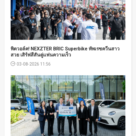
พิตวอล์ค! NEXZTER BRIC Superbike ทัพเรซควีนสาว
สวย เสิร์ฟสีสันคู่แฟนความเร็ว
03-08-2026 11:56