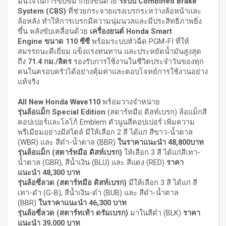
มั่นใจในการขับขี่มากยิ่งขึ้นด้วย
ระบบ
Combined Brake
System (CBS)
ที่ช่วยกระจายแรงเบรกระหว่างล้อหน้าและ
ล้อหลัง ทำให้การเบรกมีความนุ่มนวลและมีประสิทธิภาพยิ่ง
ขึ้น พลังขับเคลื่อนด้วย
เครื่องยนต์
Honda Smart
Engine
ขนาด
110
ซีซี
พร้อมระบบหัวฉีด PGM-FI ที่ให้
สมรรถนะดีเยี่ยม แข็งแรงทนทาน และประหยัดน้ำมันสูงสุด
ถึง
71.4
กม./ลิตร
รองรับการใช้งานในชีวิตประจำวันของทุก
คนในครอบครัวได้อย่างคุ้มค่าและตอบโจทย์การใช้งานอย่าง
แท้จริง
All New Honda Wave110
พร้อมวางจำหน่าย
รุ่นล้อแม็ก
Special Edition
(สตาร์ทมือ ดิสท์เบรก) ล้อแม็กสี
คอปเปอร์และโลโก้ Emblem ตัวนูนสีคอปเปอร์ เพิ่มความ
พรีเมียมอย่างมีสไตล์ มีให้เลือก 2 สี ได้แก่ สีขาว-น้ำตาล
(WBR) และ สีดำ-น้ำตาล (BBR)
ในราคาแนะนำ
48,800
บาท
รุ่นล้อแม็ก (สตาร์ทมือ ดิสท์เบรก)
ให้เลือก 3 สี ได้แก่สีเทา-
น้ำตาล (GBR), สีน้ำเงิน (BLU) และ สีแดง (RED)
ราคา
แนะนำ
48,300
บาท
รุ่นล้อซี่ลวด (สตาร์ทมือ ดิสท์เบรก)
มีให้เลือก 3 สี ได้แก่ สี
เทา-ดำ (G-B), สีน้ำเงิน-ดำ (BUB) และ สีดำ-น้ำตาล
(BBR)
ในราคาแนะนำ
46,300
บาท
รุ่นล้อซี่ลวด (สตาร์ทเท้า ดรัมเบรก)
มาในสีดำ (BLK)
ราคา
แนะนำ
39,000
บาท