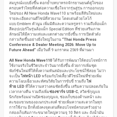
สมบูรณ์แบบยิ่งขึ้น ตอกย้ำบทบาทรถจักรยานยนต์คู่ใจของ
ครอบครัวไทยที่ส่งต่อความเชื่อใจจากรุ่นสู่รุ่น การออกแบบ
ใหม่ของ All New Honda Wave110 มาพร้อมสีสันใหม่และ
รายละเอียดงานดีไซน์ที่สวยงาม โดดเด่นด้วยโลโก้
แบบ Emblem ตัวนูน เพิ่มมิติและความหรูหรา รวมถึงล้อแม็ก
สีคอปเปอร์ในรุ่นล้อแม็ก Special Edition ที่ช่วยเสริมภาพ
ลักษณ์ให้มีความเท่และแตกต่างมากยิ่งขึ้น การเปิดตัวดัง
กล่าวเกิดขึ้นอย่างยิ่งใหญ่ในงาน
“Thai Honda Press
Conference & Dealer Meeting 2026: Move Up to
Future Ahead”
เมื่อวันที่ 9 มกราคม 2569 ที่ผ่านมา
All New Honda Wave110
ได้รับการพัฒนาให้ตอบโจทย์การ
ใช้งานจริงในชีวิตประจำวันมากยิ่งขึ้น ด้วยการเพิ่มชุด
ฟังก์ชันใหม่ที่ให้ทั้งความทันสมัยและประโยชน์ใช้สอย ไม่ว่า
จะเป็น
ไฟหน้า
LED
พร้อมกับไฟเลี้ยวดีไซน์ใหม่ที่ช่วยเพิ่ม
ความโฉบเฉี่ยวและทัศนวิสัยในการขับขี่ รวมถึง
ไฟ
ท้าย
LED
ที่ให้ความสว่างคมชัดยิ่งขึ้น เสริมความปลอดภัยใน
เวลากลางคืน รวมถึงเพิ่ม
ช่องชาร์จ
USB-C
, สวิตช์กุญแจ
นิรภัยพร้อมม่านปิดช่องกุญแจ, ช่องเก็บของด้านหน้า และ
ตะขอแขวนของอเนกประสงค์ ช่วยเพิ่มความสะดวกในทุก
การใช้งาน อีกทั้งยังคงจุดเด่นที่ตอบโจทย์ครอบครัวอย่าง
กล่องเก็บสัมภาระขนาดใหญ่ความจุ 10 ลิตร และ ถังน้ำมัน