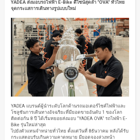
YADEA ส่งมอบรถไฟฟ้า E-Bike ดีไซน์สุดล้ำ "OVA" ทั่วไทย
จุดกระแสการเดินทางรูปแบบใหม่
YADEA แบรนด์ผู้นำระดับโลกด้านรถมอเตอร์ไซค์ไฟฟ้าและ
โซลูชันการเดินทางอัจฉริยะที่มียอดขายอันดับ 1 ของโลก
ติดต่อกัน 8 ปี ได้เริ่มทยอยส่งมอบ "YADEA OVA" รถไฟฟ้า E-
Bike รุ่นใหม่ล่าสุด
ไปยังตัวแทนจำหน่ายทั่วไทย ตั้งแต่วันที่ 8ธันวาคม หลังได้รับ
กระแสตอบรับเกินความคาดหมาย มียอดจองล่วงหน้า