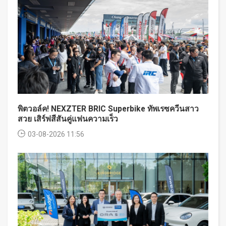
พิตวอล์ค! NEXZTER BRIC Superbike ทัพเรซควีนสาว
สวย เสิร์ฟสีสันคู่แฟนความเร็ว
03-08-2026 11:56