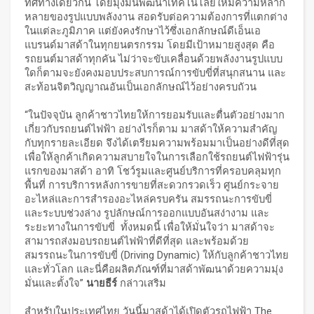
ทิศทางเดียวกัน โดยมุ่งมั่นพัฒนาเทคโนโลยีให้มีความหลาก
หลายของรูปแบบพลังงาน สอดรับต่อความต้องการที่แตกต่าง
ในแต่ละภูมิภาค แต่ยังคงรักษาไว้ซึ่งเอกลักษณ์ดีเอ็นเอ
แบรนด์มาสด้าในทุกยนตรกรรม โดยมีเป้าหมายสูงสุด คือ
รถยนต์มาสด้าทุกคัน ไม่ว่าจะขับเคลื่อนด้วยพลังงานรูปแบบ
ใดก็ตามจะยังคงมอบประสบการณ์การขับขี่ที่สนุกสนาน และ
สะท้อนจิตวิญญาณอันเป็นเอกลักษณ์ไว้อย่างครบถัวน
“ในปัจจุบัน ลูกค้าชาวไทยให้การยอมรับและตื่นตัวอย่างมาก
เกี่ยวกับรถยนต์ไฟฟ้า อย่างไรก็ตาม มาสด้าให้ความสำคัญ
กับทุกรายละเอียด จึงได้เตรียมความพร้อมมาเป็นอย่างดีที่สุด
เพื่อให้ลูกค้าเกิดความสบายใจในการเลือกใช้รถยนต์ไฟฟ้ารุ่น
แรกของมาสด้า อาทิ โชว์รูมและศูนย์บริการที่ครอบคลุมทุก
พื้นที่ การบริการหลังการขายที่สะดวกรวดเร็ว ศูนย์กระจาย
อะไหล่และการสำรองอะไหล่ครบครัน สมรรถนะการขับขี่
และระบบช่วงล่าง รูปลักษณ์การออกแบบอันสง่างาม และ
ระยะทางในการขับขี่ ทั้งหมดนี้ เพื่อให้มั่นใจว่า มาสด้าจะ
สามารถส่งมอบรถยนต์ไฟฟ้าที่ดีที่สุด และพร้อมด้วย
สมรรถนะในการขับขี่ (Driving Dynamic) ให้กับลูกค้าชาวไทย
และทั่วโลก และนี่คือผลิตภัณฑ์ที่มาสด้าพัฒนาด้วยความมุ่ง
มั่นและตั้งใจ”
นายธีร์
กล่าวเสริม
สำหรับในประเทศไทย วันนี้มาสด้าได้เปิดตัวรถไฟฟ้า The