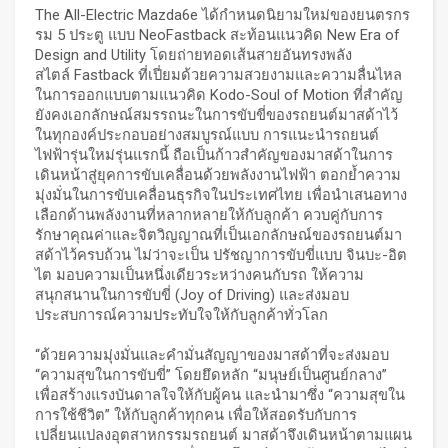
The All-Electric Mazda6e ได้กำหนดนิยามใหม่ของยนตรกร
รม 5 ประตู แบบ NeoFastback สะท้อนแนวคิด New Era of
Design and Utility โดยถ่ายทอดเส้นสายอันทรงพลัง
สไตล์ Fastback ที่เปี่ยมด้วยความสวยงามและความลื่นไหล
ในการออกแบบตามแนวคิด Kodo-Soul of Motion ที่สำคัญ
ยังคงเอกลักษณ์สมรรถนะในการขับขี่ของรถยนต์มาสด้าไว้
ในทุกองค์ประกอบอย่างสมบูรณ์แบบ การแนะนำรถยนต์
ไฟฟ้ารุ่นใหม่รุ่นแรกนี้ ถือเป็นก้าวสำคัญของมาสด้าในการ
เดินหน้าสู่ยุคการขับเคลื่อนด้วยพลังงานไฟฟ้า ตอกย้ำความ
มุ่งมั่นในการขับเคลื่อนธุรกิจในประเทศไทย เพื่อนำเสนอทาง
เลือกด้านพลังงานที่หลากหลายให้กับลูกค้า ควบคู่กับการ
รักษาคุณค่าและจิตวิญญาณที่เป็นเอกลักษณ์ของรถยนต์มา
สด้าไว้ครบถ้วน ไม่ว่าจะเป็น ปรัชญาการขับขี่แบบ จินบะ-อิต
ไต มอบความเป็นหนึ่งเดียวระหว่างคนกับรถ ให้ความ
สนุกสนานในการขับขี่ (Joy of Driving) และส่งมอบ
ประสบการณ์ความประทับใจให้กับลูกค้าทั่วโลก
“ด้วยความมุ่งมั่นและคำมั่นสัญญาของมาสด้าที่จะส่งมอบ
“ความสุขในการขับขี่” โดยยึดหลัก “มนุษย์เป็นศูนย์กลาง”
เพื่อสร้างแรงบันดาลใจให้กับผู้คน และนำมาซึ่ง “ความสุขใน
การใช้ชีวิต” ให้กับลูกค้าทุกคน เพื่อให้สอดรับกับการ
เปลี่ยนแปลงอุตสาหกรรมรถยนต์ มาสด้าจึงเดินหน้าตามแผน