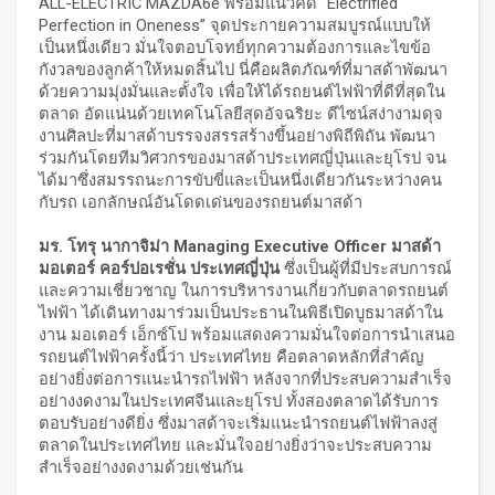
ALL-ELECTRIC MAZDA6e พร้อมแนวคิด
“
Electrified
Perfection in Oneness” จุดประกายความสมบูรณ์แบบให้
เป็นหนึ่งเดียว มั่นใจตอบโจทย์ทุกความต้องการและไขข้อ
กังวลของลูกค้าให้หมดสิ้นไป นี่คือผลิตภัณฑ์ที่มาสด้าพัฒนา
ด้วยความมุ่งมั่นและตั้งใจ เพื่อให้ได้รถยนต์ไฟฟ้าที่ดีที่สุดใน
ตลาด อัดแน่นด้วยเทคโนโลยีสุดอัจฉริยะ ดีไซน์สง่างามดุจ
งานศิลปะที่มาสด้าบรรจงสรรสร้างขึ้นอย่างพิถีพิถัน พัฒนา
ร่วมกันโดยทีมวิศวกรของมาสด้าประเทศญี่ปุ่นและยุโรป จน
ได้มาซึ่งสมรรถนะการขับขี่และเป็นหนึ่งเดียวกันระหว่างคน
กับรถ เอกลักษณ์อันโดดเด่นของรถยนต์มาสด้า
มร. โทรุ นากาจิม่า
Managing Executive Officer มาสด้า
มอเตอร์ คอร์ปอเรชั่น ประเทศญี่ปุ่น
ซึ่งเป็นผู้ที่มีประสบการณ์
และความเชี่ยวชาญ ในการบริหารงานเกี่ยวกับตลาดรถยนต์
ไฟฟ้า ได้เดินทางมาร่วมเป็นประธานในพิธีเปิดบูธมาสด้าใน
งาน มอเตอร์ เอ็กซ์โป พร้อมแสดงความมั่นใจต่อการนำเสนอ
รถยนต์ไฟฟ้าครั้งนี้ว่า ประเทศไทย คือตลาดหลักที่สำคัญ
อย่างยิ่งต่อการแนะนำรถไฟฟ้า หลังจากที่ประสบความสำเร็จ
อย่างงดงามในประเทศจีนและยุโรป ทั้งสองตลาดได้รับการ
ตอบรับอย่างดียิ่ง ซึ่งมาสด้าจะเริ่มแนะนำรถยนต์ไฟฟ้าลงสู่
ตลาดในประเทศไทย และมั่นใจอย่างยิ่งว่าจะประสบความ
สำเร็จอย่างงดงามด้วยเช่นกัน