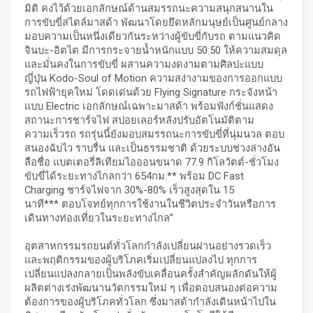
มิติ คงไว้ด้วยเอกลักษณ์ด้านสมรรถนะความสนุกสนานใน
การขับขี่สไตล์มาสด้า พัฒนาโดยยึดหลักมนุษย์เป็นศูนย์กลาง
มอบความเป็นหนึ่งเดียวกันระหว่างผู้ขับขี่กับรถ ตามแนวคิด
จินบะ-อิตไต มี
การกระจายน้ำหนักแบบ
50:50 ให้ความสมดุล
และมั่นคงในการขับขี่ ผสานความงดงามตามศิลปะแบบ
ญี่ปุ่น Kodo-Soul of Motion ความสง่างามของการออกแบบ
รถไฟฟ้ายุคใหม่ โดดเด่นด้วย Flying Signature กระจังหน้า
แบบ Electric เอกลักษณ์เฉพาะมาสด้า พร้อมฟังก์ชั่นแสดง
สถานะการชาร์จไฟ สปอยเลอร์หลังปรับอัตโนมัติตาม
ความเร็วรถ รถรุ่นนี้ยังมอบสมรรถนะการขับขี่ที่นุ่มนวล ตอบ
สนองฉับไว ราบรื่น และเป็นธรรมชาติ ด้วยระบบช่วงล่างอัน
ลือชื่อ แบตเตอรี่ลิเทียมไอออนขนาด 77.9 กิโลวัตต์-ชั่วโมง
ขับขี่ได้ระยะทางไกลกว่า 654กม.** พร้อม DC Fast
Charging ชาร์จไฟจาก 30%-80% เร็วสูงสุดใน 15
นาที*** ตอบโจทย์ทุกการใช้งานในชีวิตประจำวันหรือการ
เดินทางท่องเที่ยวในระยะทางไกล”
อุตสาหกรรมรถยนต์ทั่วโลกกำลังเปลี่ยนผ่านอย่างรวดเร็ว
และพฤติกรรมของผู้บริโภคเริ่มเปลี่ยนแปลงไป ทุกการ
เปลี่ยนแปลงกลายเป็นพลังขับเคลื่อนครั้งสำคัญผลักดันให้ผู้
ผลิตต่างเร่งพัฒนานวัตกรรมใหม่ ๆ เพื่อตอบสนองต่อความ
ต้องการของผู้บริโภคทั่วโลก ซึ่งมาสด้ากำลังเดินหน้าไปใน