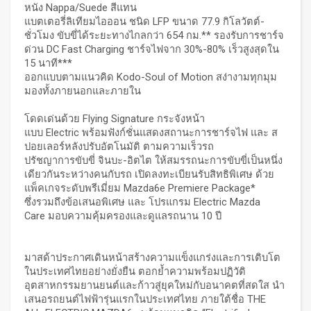
หนัง Nappa/Suede สีแทน
แบตเตอรี่ลิเทียมไอออน ชนิด LFP ขนาด 77.9 กิโลวัตต์-
ชั่วโมง ขับขี่ได้ระยะทางไกลกว่า 654 กม.** รองรับการชาร์จ
ด่วน DC Fast Charging ชาร์จไฟจาก 30%-80% เร็วสูงสุดใน
15 นาที***
ออกแบบตามแนวคิด Kodo-Soul of Motion สง่างามทุกมุม
มองทั้งภายนอกและภายใน
โดดเด่นด้วย Flying Signature กระจังหน้า
แบบ Electric พร้อมฟังก์ชั่นแสดงสถานะการชาร์จไฟ และ ส
ปอยเลอร์หลังปรับอัตโนมัติ ตามความเร็วรถ
ปรัชญาการขับขี่ จินบะ-อิตไต ให้สมรรถนะการขับขี่เป็นหนึ่ง
เดียวกันระหว่างคนกับรถ เปิดลงทะเบียนรับสิทธิพิเศษ ด้วย
แพ็คเกจระดับพรีเมี่ยม Mazda6e Premiere Package*
ซึ่งรวมถึงข้อเสนอพิเศษ และ โปรแกรม Electric Mazda
Care มอบความคุ้มครองและดูแลรถนาน 10 ปี
มาสด้าประกาศเดินหน้าสร้างความแข็งแกร่งและการเติบโต
ในประเทศไทยอย่างยั่งยืน ตอกย้ำความพร้อมปฏิวัติ
อุตสาหกรรมยานยนต์และก้าวสู่ยุคใหม่กับอนาคตที่สดใส นำ
เสนอรถยนต์ไฟฟ้ารุ่นแรกในประเทศไทย ภายใต้ชื่อ THE