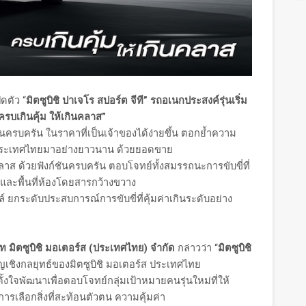
ิดตัว “
มิตซูบิชิ ปาเจโร สปอร์ต จีที” รถอเนกประสงค์รุ่นเริ่ม
ครบเกินคุ้ม ให้เกินคลาส”
านครบครัน ในราคาที่เป็นเจ้าของได้ง่ายขึ้น ตอกย้ำความ
ในประเทศไทยมาอย่างยาวนาน ด้วยยอดขาย
ลาส ด้วยฟังก์ชันครบครัน ตอบโจทย์ทั้งสมรรถนะการขับขี่ที่
และพื้นที่ห้องโดยสารกว้างขวาง
 ยกระดับประสบการณ์การขับขี่ที่คุ้มค่าเกินระดับอย่าง
ษัท มิตซูบิชิ มอเตอร์ส (ประเทศไทย) จำกัด
กล่าวว่า “
มิตซูบิชิ
ัญเชิงกลยุทธ์ของมิตซูบิชิ มอเตอร์ส ประเทศไทย
ั้งใจพัฒนาเพื่อตอบโจทย์กลุ่มเป้าหมายคนรุ่นใหม่ที่ให้
ารเลือกสิ่งที่สะท้อนตัวตน ความคุ้มค่า