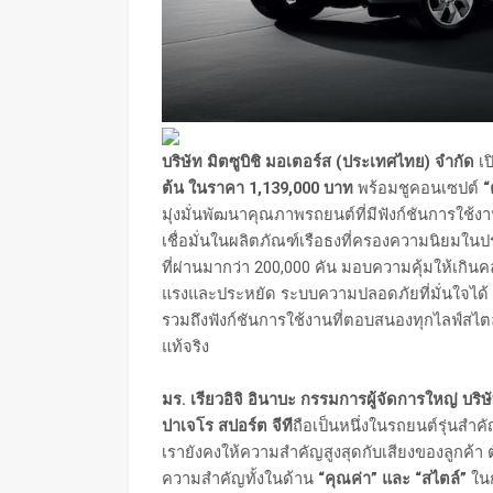
บริษัท มิตซูบิชิ มอเตอร์ส (ประเทศไทย) จำกัด
เป
ต้น ในราคา
1,139,000 บาท
พร้อมชูคอนเซปต์
“
มุ่งมั่นพัฒนาคุณภาพรถยนต์ที่มีฟังก์ชันการใช้ง
เชื่อมั่นในผลิตภัณฑ์เรือธงที่ครองความนิยม
ที่ผ่านมากว่า 200,000 คัน มอบความคุ้มให้เกินค
แรงและประหยัด ระบบความปลอดภัยที่มั่นใจได้ 
รวมถึงฟังก์ชันการใช้งานที่ตอบสนองทุกไลฟ์สไตล์
แท้จริง
มร. เรียวอิจิ อินาบะ กรรมการผู้จัดการใหญ่ บริ
ปาเจโร สปอร์ต จีที
ถือเป็นหนึ่งในรถยนต์รุ่นสำค
เรายังคงให้ความสำคัญสูงสุดกับเสียงของลูกค้า ต
ความสำคัญทั้งในด้าน
“คุณค่า” และ “สไตล์”
ในก