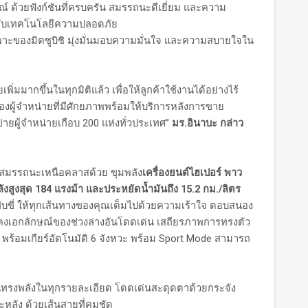
ณ์ ด้วยฟังก์ชันที่ครบครัน สมรรถนะดีเยี่ยม และความ
กับเทคโนโลยีความปลอดภัย
พาะของมิตซูบิชิ มุ่งมั่นมอบความมั่นใจ และความสบายใจใน
มากขึ้นในทุกมิติแล้ว เพื่อให้ลูกค้าใช้งานได้อย่างไร้
งผู้จำหน่ายที่มีศักยภาพพร้อมให้บริการหลังการขาย
ายผู้จำหน่ายเกือบ 200 แห่งทั่วประเทศ”
มร.อินาบะ กล่าว
อสมรรถนะเหนือคลาสด้วย ขุมพลัง
เครื่องยนต์ไฮเปอร์ พาว
ังสูงสุด 184 แรงม้า และประหยัดน้ำมันถึง 15.2 กม./ลิตร
ขับขี่ ให้ทุกเส้นทางของคุณเต็มไปด้วยความเร้าใจ ตอบสนอง
งคงเอกลักษณ์ของช่วงล่างอันโดดเด่น เสถียรภาพการทรงตัว
ับ พร้อมเกียร์อัตโนมัติ 6 จังหวะ พร้อม Sport Mode สามารถ
ันทรงพลังในทุกรายละเอียด โดดเด่นสะดุดตาด้วยกระจัง
ะหลัง ด้วยเส้นสายที่คมชัด