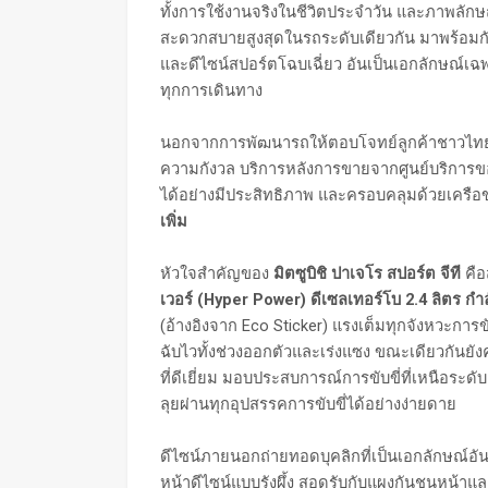
ทั้งการใช้งานจริงในชีวิตประจำวัน และภาพลักษ
สะดวกสบายสูงสุดในรถระดับเดียวกัน มาพร้อม
และดีไซน์สปอร์ตโฉบเฉี่ยว อันเป็นเอกลักษณ์เฉ
ทุกการเดินทาง
นอกจากการพัฒนารถให้ตอบโจทย์ลูกค้าชาวไทยเพิ่ม
ความกังวล บริการหลังการขายจากศูนย์บริการขอ
ได้อย่างมีประสิทธิภาพ และครอบคลุมด้วยเครือข่
เพิ่ม
หัวใจสำคัญของ
มิตซูบิชิ ปาเจโร สปอร์ต จีที
คื
เวอร์
(Hyper Power) ดีเซลเทอร์โบ 2.4 ลิตร กำล
(อ้างอิงจาก Eco Sticker) แรงเต็มทุกจังหวะการ
ฉับไวทั้งช่วงออกตัวและเร่งแซง ขณะเดียวกันยั
ที่ดีเยี่ยม มอบประสบการณ์การขับขี่ที่เหนือระด
ลุยผ่านทุกอุปสรรคการขับขี่ได้อย่างง่ายดาย
ดีไซน์ภายนอกถ่ายทอดบุคลิกที่เป็นเอกลักษณ์อ
หน้าดีไซน์แบบรังผึ้ง สอดรับกับแผงกันชนหน้าแล