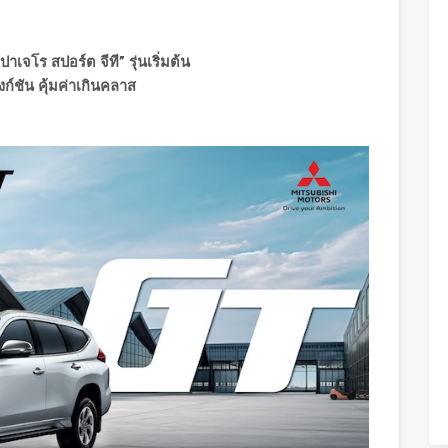
าเจโร สปอร์ต จีที” รุ่นเริ่มต้น
งก์ชัน คุ้มค่าเกินคลาส