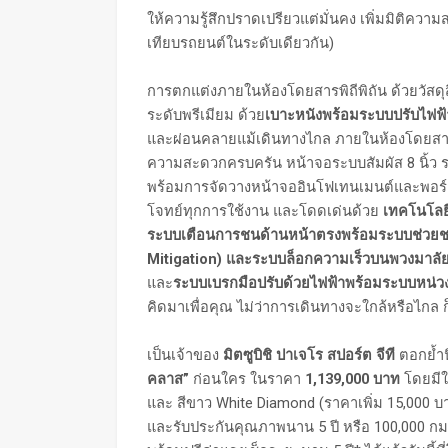
ให้ความรู้สึกปราดเปรียวแต่มั่นคง เพิ่มมิติควา
เทียบรถยนต์ในระดับเดียวกัน)
การตกแต่งภายในห้องโดยสารพิถีพิถัน ด้วยวัสดุ
ระดับพรีเมียม ด้วย
เบาะหนังพร้อมระบบปรับไฟฟ
และผ่อนคลายแม้เดินทางไกล ภายในห้องโดยสารก
ความสะดวกครบครัน หน้าจอระบบสัมผัส 8 นิ้ว ร
พร้อมการจัดวางหน้าจออินโฟเทนเมนต์และพอร์ตเช
โจทย์ทุกการใช้งาน และโดดเด่นด้วย
เทคโนโล
ระบบเตือนการชนด้านหน้าตรงพร้อมระบบช่วยช
Mitigation) และระบบล็อกความเร็วบนพวงมาลัย
และ
ระบบเบรกมือปรับด้วยไฟฟ้าพร้อมระบบหน่ว
คิดมาเพื่อคุณ ไม่ว่าการเดินทางจะใกล้หรือไกล ก
เป็นเจ้าของ
มิตซูบิชิ ปาเจโร สปอร์ต จีที
ตอกย้ำ
คลาส”
ก่อนใคร ในราคา
1,139,000
บาท
โดยมีให
และ สีขาว White Diamond (ราคาเพิ่ม 15,000 บาท
และรับประกันคุณภาพนาน 5 ปี หรือ 100,000 กม.