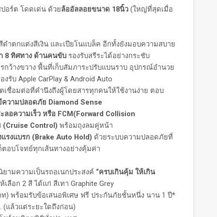
มสปอร์ต โดดเด่น ด้วย
ล้ออัลลอยขนาด
18นิ้ว
(ใหญ่ที่สุดเมื่อ
สีดำตกแต่งสีเงิน และเปียโนแบล็ค อีกทั้งยังมอบความสบาย
้า
8 ทิศทาง ด้านคนขับ
รองรับสรีระได้อย่างกระชับ
ว้างขวาง พื้นที่เก็บสัมภาระปรับแบนราบ อุปกรณ์อำนวย
องรับ Apple CarPlay & Android Auto
ื่อมต่อที่คำนึงถึงผู้โดยสารทุกคนให้ใช้งานง่าย ตอบ
ยีความปลอดภัย
Diamond Sense
ะลอความเร็ว หรือ FCM(Forward Collision
 (Cruise Control)
พร้อมถุงลมคู่หน้า
งแรงแบรก (
Brake Auto Hold)
ด้วยระบบความปลอดภัยที่
็ตอบโจทย์ทุกเส้นทางอย่างคุ้มค่า
นิยามความเป็นรถอเนกประสงค์
“ครบเกินคุ้ม ให้เกิน
้เลือก 2 สี ได้แก่ สีเทา Graphite Grey
) พร้อมรับข้อเสนอพิเศษ ฟรี ประกันภัยชั้นหนึ่ง นาน 1 ปี*
 (แล้วแต่ระยะใดถึงก่อน)