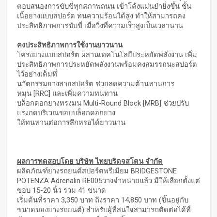
ตอบสนองการขับขี่ทุกสภาพถนน เข้าโค้งแม่นยำยิ่งขึ้น ชั้น
เนื้อยางแบบสปอร์ต ทนความร้อนได้สูง ทำให้สามารถคง
ประสิทธิภาพการขับขี่ เมื่อวิ่งที่ความเร็วสูงเป็นเวลานาน
คงประสิทธิภาพการใช้งานยาวนาน
โครงยางแบบสปอร์ต ผสานเทคโนโลยีประหยัดพลังงาน เพิ่ม
ประสิทธิภาพการประหยัดพลังงานพร้อมคงสมรรถนะสปอร์ต
ไว้อย่างเต็มที่
นวัตกรรมยางสายสปอร์ต ช่วยลดความต้านทานการ
หมุน [RRC] และเพิ่มความทนทาน
บล็อกดอกยางทรงมน Multi-Round Block [MRB] ช่วยปรับ
แรงกดบริเวณขอบบล็อกดอกยาง
ให้ทนทานต่อการสึกหรอได้ยาวนาน
ผลการทดสอบโดย บริษัท ไทยบริดจสโตน จำกัด
ผลิตภัณฑ์ยางรถยนต์สปอร์ตพรีเมียม BRIDGESTONE
POTENZA Adrenalin RE005วางจำหน่ายแล้ว มีให้เลือกตั้งแต่
ขอบ 15-20 นิ้ว รวม 41 ขนาด
เริ่มต้นที่ราคา 3,350 บาท ถึงราคา 14,850 บาท (ขึ้นอยู่กับ
ขนาดของยางรถยนต์) สำหรับผู้ที่สนใจสามารถติดต่อได้ที่