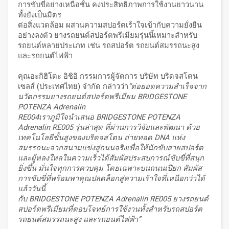
การขับขี่อย่างเหนือชั้น คงประสิทธิภาพการใช้งานยาวนาน
ทั้งยังเป็นมิตร
ต่อสิ่งแวดล้อม ผสานความสปอร์ตเร้าใจเข้ากับความยั่งยืน
อย่างลงตัว ยางรถยนต์สปอร์ตพรีเมียมรุ่นนี้เหมาะสำหรับ
รถยนต์หลายประเภท เช่น รถสปอร์ต รถยนต์สมรรถนะสูง
และรถยนต์ไฟฟ้า
คุณอะกิฮิโตะ อิชิอิ กรรมการผู้จัดการ บริษัท บริดจสโตน
เซลส์ (ประเทศไทย) จำกัด กล่าวว่า
“ต่อยอดความสำเร็จจาก
นวัตกรรมยางรถยนต์สปอร์ตพรีเมียม BRIDGESTONE
POTENZA Adrenalin
RE004เราภูมิใจนำเสนอ BRIDGESTONE POTENZA
Adrenalin RE005 รุ่นล่าสุด ที่ผ่านการวิจัยและพัฒนา ด้วย
เทคโนโลยีขั้นสูงของบริดจสโตน ถ่ายทอด DNA แห่ง
สมรรถนะจากสนามแข่งสู่ถนนจริงเพื่อให้นักขับสายสปอร์ต
และผู้หลงใหลในความเร็วได้สัมผัสประสบการณ์ขับขี่ที่สนุก
ยิ่งขึ้น มั่นใจทุกการควบคุม โดยเฉพาะบนถนนเปียก สัมผัส
การขับขี่ที่พร้อมพาคุณปลดล็อกสู่ความเร้าใจที่เหนือกว่าได้
แล้ววันนี้
กับ BRIDGESTONE POTENZA Adrenalin RE005 ยางรถยนต์
สปอร์ตพรีเมียมที่ตอบโจทย์การใช้งานทั้งสำหรับรถสปอร์ต
รถยนต์สมรรถนะสูง และรถยนต์ไฟฟ้า”