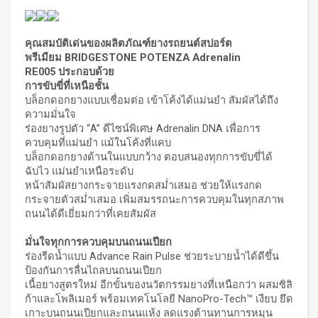
คุณสมบัติเด่นของผลิตภัณฑ์ยางรถยนต์สปอร์ต
พรีเมียม
BRIDGESTONE POTENZA Adrenalin
RE005 ประกอบด้วย
การขับขี่ที่เหนือชั้น
บล็อกดอกยางแบบเชื่อมต่อ เข้าโค้งได้แม่นยำ สัมผัสได้ถึง
ความมั่นใจ
ร่องยางรูปตัว “A” ดีไซน์พิเศษ Adrenalin DNA เพื่อการ
ควบคุมที่แม่นยำ แม้ในโค้งที่แคบ
บล็อกดอกยางด้านในแบบกว้าง ตอบสนองทุกการขับขี่ได้
ฉับไว แม่นยำเหนือระดับ
หน้าสัมผัสยางกระจายแรงกดสม่ำเสมอ ช่วยให้แรงกด
กระจายตัวสม่ำเสมอ เพิ่มสมรรถนะการควบคุมในทุกสภาพ
ถนนได้ดีเยี่ยมกว่าที่เคยสัมผัส
มั่นใจทุกการควบคุมบนถนนเปียก
ร่องรีดน้ำแบบ Advance Rain Pulse ช่วยระบายน้ำได้ดีขึ้น
ป้องกันการลื่นไถลบนถนนเปียก
เนื้อยางสูตรใหม่ อีกขั้นของนวัตกรรมยางที่เหนือกว่า ผสมซิลิ
ก้าและโพลิเมอร์ พร้อมเทคโนโลยี NanoPro-Tech™ เงียบ ยึด
เกาะบนถนนเปียกและถนนแห้ง ลดแรงต้านทานการหมุน