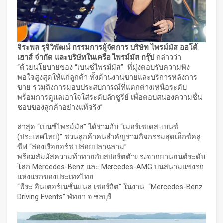
จิระพล รุจิวิพัฒน์ กรรมการผู้จัดการ บริษัท ไพรม์มัส ออโต้
เฮาส์ จำกัด และบริษัทในเครือ ไพรม์มัส กรุ๊ป
กล่าวว่า
“ด้วยนโยบายของ “เบนซ์ไพรม์มัส” ที่มุ่งตอบรับความพึง
พอใจสูงสุดให้แก่ลูกค้า ทั้งด้านงานขายและบริการหลังการ
ขาย รวมถึงการมอบประสบการณ์ที่แตกต่างเหนือระดับ
พร้อมการดูแลเอาใจใส่ระดับลักชูรีย์ เพื่อตอบสนองความชื่น
ชอบของลูกค้าอย่างแท้จริง”
ล่าสุด “เบนซ์ไพรม์มัส” ได้ร่วมกับ “เมอร์เซเดส-เบนซ์
(ประเทศไทย)” ชวนลูกค้าคนสำคัญร่วมกิจกรรมสุดเอ็กซ์คลู
ซีฟ “ล่องเรือยอร์ช ปล่อยปลาฉลาม”
พร้อมสัมผัสความท้าทายกับสปอร์ตตัวแรงจากยานยนต์ระดับ
โลก Mercedes-Benz และ Mercedes-AMG บนสนามแข่งรถ
แห่งแรกของประเทศไทย
“พีระ อินเตอร์เนชั่นแนล เซอร์กิต” ในงาน “Mercedes-Benz
Driving Events” พัทยา จ.ชลบุรี