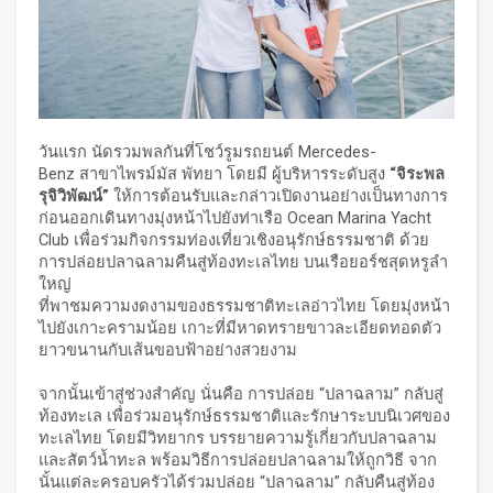
วันแรก นัดรวมพลกันที่โชว์รูมรถยนต์ Mercedes-
Benz สาขาไพรม์มัส พัทยา โดยมี ผู้บริหารระดับสูง
“จิระพล
รุจิวิพัฒน์”
ให้การต้อนรับและกล่าวเปิดงานอย่างเป็นทางการ
ก่อนออกเดินทางมุ่งหน้าไปยังท่าเรือ Ocean Marina Yacht
Club เพื่อร่วมกิจกรรมท่องเที่ยวเชิงอนุรักษ์ธรรมชาติ ด้วย
การปล่อยปลาฉลามคืนสู่ท้องทะเลไทย บนเรือยอร์ชสุดหรูลำ
ใหญ่
ที่พาชมความงดงามของธรรมชาติทะเลอ่าวไทย โดยมุ่งหน้า
ไปยังเกาะครามน้อย เกาะที่มีหาดทรายขาวละเอียดทอดตัว
ยาวขนานกับเส้นขอบฟ้าอย่างสวยงาม
จากนั้นเข้าสู่ช่วงสำคัญ นั่นคือ การปล่อย “ปลาฉลาม” กลับสู่
ท้องทะเล เพื่อร่วมอนุรักษ์ธรรมชาติและรักษาระบบนิเวศของ
ทะเลไทย โดยมีวิทยากร บรรยายความรู้เกี่ยวกับปลาฉลาม
และสัตว์น้ำทะล พร้อมวิธีการปล่อยปลาฉลามให้ถูกวิธี จาก
นั้นแต่ละครอบครัวได้ร่วมปล่อย “ปลาฉลาม” กลับคืนสู่ท้อง