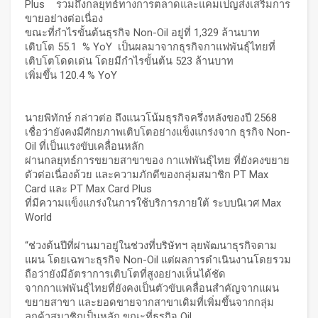
Plus รวมถึงกลยุทธ์ทางการตลาดและแคมเปญส่งเสริมการ
ขายอย่างต่อเนื่อง
ขณะที่กำไรขั้นต้นธุรกิจ Non-Oil อยู่ที่ 1,329 ล้านบาท
เติบโต 55.1 % YoY เป็นผลมาจากธุรกิจกาแฟพันธุ์ไทยที่
เติบโตโดดเด่น โดยมีกำไรขั้นต้น 523 ล้านบาท
เพิ่มขึ้น 120.4 % YoY
นายพิทักษ์ กล่าวต่อ ถึงแนวโน้มธุรกิจครึ่งหลังของปี 2568
เชื่อว่ายังคงมีศักยภาพเติบโตอย่างแข็งแกร่งจาก ธุรกิจ Non-
Oil ที่เป็นแรงขับเคลื่อนหลัก
ผ่านกลยุทธ์การขยายสาขาของ กาแฟพันธุ์ไทย ที่ยังคงขยาย
ตัวต่อเนื่องด้วย และความภักดีของกลุ่มสมาชิก PT Max
Card และ PT Max Card Plus
ที่มีความแข็งแกร่งในการใช้บริการภายใต้ ระบบนิเวศ Max
World
“ช่วงต้นปีที่ผ่านมาอยู่ในช่วงที่บริษัทฯ ลุยพัฒนาธุรกิจตาม
แผน โดยเฉพาะธุรกิจ Non-Oil แต่ผลการดำเนินงานโดยรวม
ถือว่ายังมีอัตราการเติบโตที่สูงอย่างเห็นได้ชัด
จากกาแฟพันธุ์ไทยที่ยังคงเป็นตัวขับเคลื่อนสำคัญจากแผน
ขยายสาขา และยอดขายจากสาขาเดิมที่เพิ่มขึ้นจากกลุ่ม
ลูกค้าสมาชิกเป็นหลัก ขณะที่ธุรกิจ Oil