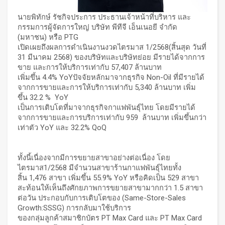
นายพิทักษ์ รัชกิจประการ ประธานเจ้าหน้าที่บริหาร และ
กรรมการผู้จัดการใหญ่ บริษัท พีทีจี เอ็นเนอยี จำกัด
(มหาชน) หรือ PTG
เปิดเผยถึงผลการดำเนินงานงวดไตรมาส 1/2568(สิ้นสุด วันที่
31 มีนาคม 2568) ของบริษัทและบริษัทย่อย มีรายได้จากการ
ขาย และการให้บริการเท่ากับ 57,407 ล้านบาท
เพิ่มขึ้น 4.4% YoYปัจจัยหลักมาจากธุรกิจ Non-Oil ที่มีรายได้
จากการขายและการให้บริการเท่ากับ 5,340 ล้านบาท เพิ่ม
ขึ้น 32.2 % YoY
เป็นการเติบโตที่มาจากธุรกิจกาแฟพันธุ์ไทย โดยมีรายได้
จากการขายและการบริการเท่ากับ 959 ล้านบาท เพิ่มขึ้นกว่า
เท่าตัว YoY และ 32.2% QoQ
ทั้งนี้เนื่องจากมีการขยายสาขาอย่างต่อเนื่อง โดย
ไตรมาส1/2568 มีจำนวนสาขาร้านกาแฟพันธุ์ไทยทั้ง
สิ้น 1,476 สาขา เพิ่มขึ้น 55.9% YoY หรือคิดเป็น 529 สาขา
สะท้อนให้เห็นถึงศักยภาพการขยายสาขามากกว่า 1.5 สาขา
ต่อวัน ประกอบกับการเติบโตของ (Same-Store-Sales
Growth:SSSG) การกลับมาใช้บริการ
ของกลุ่มลูกค้าสมาชิกบัตร PT Max Card และ PT Max Card