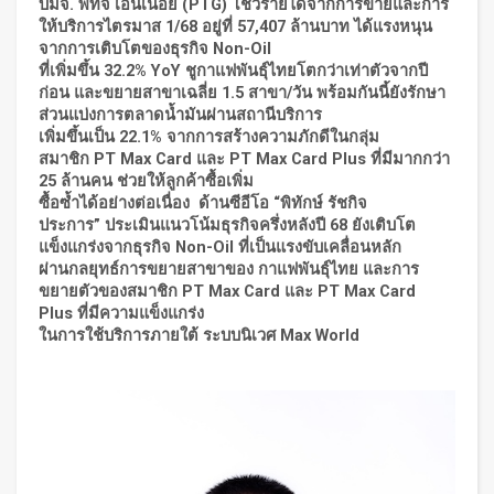
บมจ. พีทีจี เอ็นเนอยี (
PTG)
โชว์รายได้จากการขายและการ
ให้บริการไตรมาส 1/68 อยู่ที่ 57,407 ล้านบาท ได้แรงหนุน
จากการเติบโตของธุรกิจ
Non-Oil
ที่เพิ่มขึ้น 32.2%
YoY
ชูกาแฟพันธุ์ไทยโตกว่าเท่าตัวจากปี
ก่อน และขยายสาขาเฉลี่ย 1.5 สาขา/วัน พร้อมกันนี้ยังรักษา
ส่วนแบ่งการตลาดน้ำมันผ่านสถานีบริการ
เพิ่มขึ้นเป็น 22.1% จากการสร้างความภักดีในกลุ่ม
สมาชิก
PT Max Card
และ
PT Max Card Plus
ที่มีมากกว่า
25 ล้านคน ช่วยให้ลูกค้าซื้อเพิ่ม
ซื้อซ้ำได้อย่างต่อเนื่อง ด้านซีอีโอ
“
พิทักษ์ รัชกิจ
ประการ
”
ประเมินแนวโน้มธุรกิจครึ่งหลังปี 68 ยังเติบโต
แข็งแกร่งจากธุรกิจ
Non-Oil
ที่เป็นแรงขับเคลื่อนหลัก
ผ่านกลยุทธ์การขยายสาขาของ กาแฟพันธุ์ไทย และการ
ขยายตัวของสมาชิก
PT Max Card
และ
PT Max Card
Plus
ที่มีความแข็งแกร่ง
ในการใช้บริการภายใต้ ระบบนิเวศ
Max World