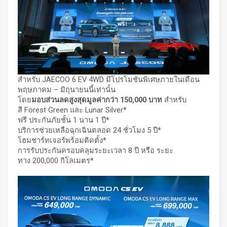
สำหรับ JAECOO 6 EV 4WD มีโปรโมชันพิเศษภายในเดือน
พฤษภาคม – มิถุนายนนี้เท่านั้น
โดย
มอบส่วนลดสูงสุดมูลค่ากว่า
150,000
บาท
สำหรับ
สี Forest Green และ Lunar Silver*
ฟรี ประกันภัยชั้น 1 นาน 1 ปี*
บริการช่วยเหลือฉุกเฉินตลอด 24 ชั่วโมง 5 ปี*
โฮมชาร์ทเจอร์พร้อมติดตั้ง*
การรับประกันครอบคลุมระยะเวลา 8 ปี หรือ ระยะ
ทาง 200,000 กิโลเมตร*