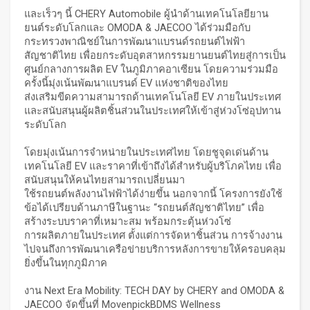
และเร็วๆ นี้ CHERY Automobile ผู้นำด้านเทคโนโลยียาน
ยนต์ระดับโลกและ OMODA & JAECOO ได้ร่วมมือกับ
กระทรวงพาณิชย์ในการพัฒนาแบรนด์รถยนต์ไฟฟ้า
สัญชาติไทย เพื่อยกระดับอุตสาหกรรมยานยนต์ไทยสู่การเป็น
ศูนย์กลางการผลิต EV ในภูมิภาคอาเซียน โดยความร่วมมือ
ครั้งนี้มุ่งเน้นพัฒนาแบรนด์ EV แห่งชาติของไทย
ส่งเสริมขีดความสามารถด้านเทคโนโลยี EV ภายในประเทศ
และสนับสนุนผู้ผลิตชิ้นส่วนในประเทศให้เข้าสู่ห่วงโซ่อุปทาน
ระดับโลก
โดยมุ่งเน้นการจำหน่ายในประเทศไทย โดยชูจุดเด่นด้าน
เทคโนโลยี EV และราคาที่เข้าถึงได้สำหรับผู้บริโภคไทย เพื่อ
สนับสนุนให้คนไทยสามารถเปลี่ยนมา
ใช้รถยนต์พลังงานไฟฟ้าได้ง่ายขึ้น นอกจากนี้ โครงการยังใช้
ข้อได้เปรียบด้านภาษีในฐานะ “รถยนต์สัญชาติไทย” เพื่อ
สร้างระบบราคาที่เหมาะสม พร้อมกระตุ้นห่วงโซ่
การผลิตภายในประเทศ ตั้งแต่การจัดหาชิ้นส่วน การจ้างงาน
ไปจนถึงการพัฒนาเครือข่ายบริการหลังการขายให้ครอบคลุม
ยิ่งขึ้นในทุกภูมิภาค
งาน Next Era Mobility: TECH DAY by CHERY and OMODA &
JAECOO จัดขึ้นที่ MovenpickBDMS Wellness