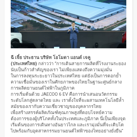
ฉี เจี๋ย ประธาน บริษัท โอโมดา แอนด์ เจคู
(ประเทศไทย)
กล่าวว่า “การเดินสายการผลิตที่โรงงานระยอง
นับเป็นก้าวสำคัญของเรา ไม่เพียงแสดงถึงความมุ่งมั่น
ในการลงทุนระยะยาวในประเทศไทย แต่ยังเป็นการตอกย้ำ
ความเชื่อมั่นของเราในศักยภาพของไทยในฐานะศูนย์กลาง
การผลิตยานยนต์ไฟฟ้าในภูมิภาค
การเริ่มต้นด้วย JAECOO 6 EV คือการนำเสนอนวัตกรรม
ระดับโลกสู่ตลาดไทย และ เราตั้งใจที่จะผสานเทคโนโลยีล้ำ
สมัยของเรากับความเชี่ยวชาญของบุคลากรไทย
เพื่อสร้างสรรค์ผลิตภัณฑ์คุณภาพสูงที่ตอบโจทย์ความ
ต้องการของผู้บริโภคทั้งในประเทศและภูมิภาค นี่เป็นเพียงจุด
เริ่มต้นของการเดินทางอันยาวไกล และเรามุ่งมั่นที่จะเติบโต
ไปพร้อมกับอุตสาหกรรมยานยนต์ไฟฟ้าของไทยอย่างยั่งยืน"