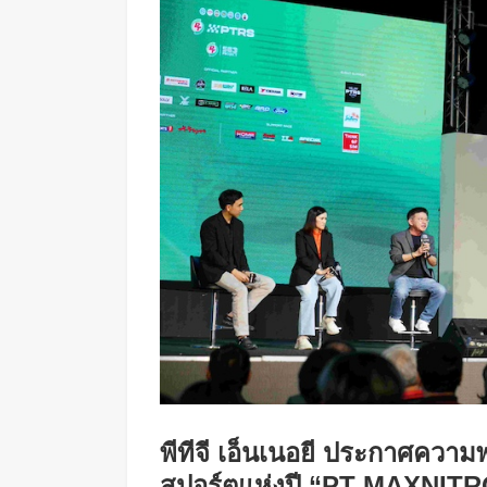
พีทีจี เอ็นเนอยี ประกาศความ
สปอร์ตแห่งปี “PT MAXNIT