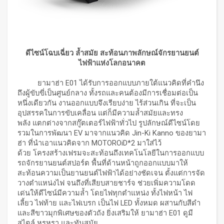
ดีไซน์โฉบเฉี่ยว ล้ำสมัย สะท้อนภาพลักษณ์จักรยานยนต์
ไฟฟ้าแห่งโลกอนาคต
ยามาฮ่า E01 ได้รับการออกแบบภายใต้แนวคิดที่คำนึง
ถึงผู้ขับขี่เป็นศูนย์กลาง ทั้งรถและคนต้องมีการเชื่อมต่อเป็น
หนึ่งเดียวกัน งานออกแบบจึงเรียบง่าย ไร้ส่วนเกิน ที่จะเป็น
อุปสรรคในการขับเคลื่อน แต่ก็มีความล้ำสมัยและทรง
พลัง แตกต่างจากสกู๊ตเตอร์ไฟฟ้าทั่วไป รูปลักษณ์ดีไซน์โดย
รวมในการพัฒนา EV มาจากแนวคิด Jin-Ki Kanno ของยามา
ฮ่า ที่นำเอาแนวคิดจาก MOTOROiD*2 มาใส่ไว้
ด้วย โครงสร้างเฟรมจะสะท้อนถึงเทคโนโลยีในการออกแบบ
รถจักรยานยนต์สปอร์ต พื้นที่ด้านหน้าถูกออกแบบมาให้
สะท้อนความเป็นยานยนต์ไฟฟ้าได้อย่างชัดเจน ตั้งแต่การจัด
วางตำแหน่งไฟ จนถึงที่เสียบสายชาร์จ ช่วยเพิ่มความโดด
เด่นให้ดีไซน์มีความล้ำ โดยไฟทุกตำแหน่ง ทั้งไฟหน้า ไฟ
เลี้ยว ไฟท้าย และไฟเบรก เป็นไฟ LED ทั้งหมด ผสานกับสีดำ
และสีขาวมุกพิเศษของตัวถัง ยิ่งเสริมให้ ยามาฮ่า E01 ดูมี
สไตล์ หรูหรา และทันสมัย