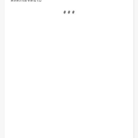
# # #