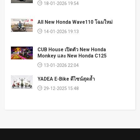
18-01-2026 19:54
All New Honda Wave110 โฉมใหม่
14-01-2026 19:13
CUB House เปิดตัว New Honda
Monkey และ New Honda C125
13-01-2026 22:04
YADEA E-Bike ดีไซน์สุดล้ำ
29-12-2025 15:48