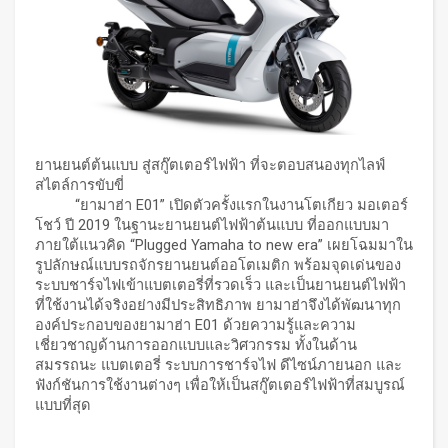
ยานยนต์ต้นแบบ สู่สกู๊ตเตอร์ไฟฟ้า ที่จะตอบสนองทุกไลฟ์
สไตล์การขับขี่
“ยามาฮ่า E01” เปิดตัวครั้งแรกในงานโตเกียว มอเตอร์
โชว์ ปี 2019 ในฐานะยานยนต์ไฟฟ้าต้นแบบ ที่ออกแบบมา
ภายใต้แนวคิด “Plugged Yamaha to new era” เผยโฉมมาใน
รูปลักษณ์แบบรถจักรยานยนต์ออโตเมติก พร้อมจุดเด่นของ
ระบบชาร์จไฟเข้าแบตเตอรี่ที่รวดเร็ว และเป็นยานยนต์ไฟฟ้า
ที่ใช้งานได้จริงอย่างมีประสิทธิภาพ ยามาฮ่าจึงได้พัฒนาทุก
องค์ประกอบของยามาฮ่า E01 ด้วยความรู้และความ
เชี่ยวชาญด้านการออกแบบและวิศวกรรม ทั้งในด้าน
สมรรถนะ แบตเตอรี่ ระบบการชาร์จไฟ ดีไซน์ภายนอก และ
ฟังก์ชันการใช้งานต่างๆ เพื่อให้เป็นสกู๊ตเตอร์ไฟฟ้าที่สมบูรณ์
แบบที่สุด