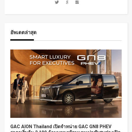
อัพเดตล่าสุด
GAC AION Thailand เปิดจำหน่าย GAC GN8 PHEV