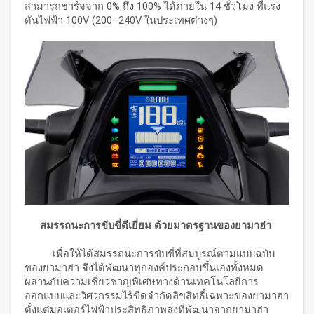
สามารถชาร์จจาก 0% ถึง 100% ได้ภายใน 14 ชั่วโมง ที่แรง
ดันไฟฟ้า 100V (200–240V ในประเทศต่างๆ)
สมรรถนะการขับขี่ดีเยี่ยม ด้วยมาตรฐานของยามาฮ่า
เพื่อให้ได้สมรรถนะการขับขี่ที่สมบูรณ์ตามแบบฉบับ
ของยามาฮ่า จึงได้พัฒนาทุกองค์ประกอบขึ้นเองทั้งหมด
ผสานกับความเชี่ยวชาญพิเศษทางด้านเทคโนโลยีการ
ออกแบบและวิศวกรรมไร้ขีดจำกัดลิขสิทธิ์เฉพาะของยามาฮ่า
ตั้งแต่มอเตอร์ไฟฟ้าประสิทธิภาพสูงที่พัฒนาจากยามาฮ่า