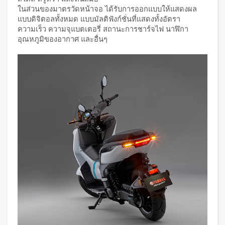
ในส่วนของมาตรวัดหน้าจอ ได้รับการออกแบบให้แสดงผล
แบบดิจิตอลทั้งหมด แบบมัลติฟังก์ชั่นที่แสดงทั้งอัตรา
ความเร็ว ความจุแบตเตอรี่ สถานะการชาร์จไฟ นาฬิกา
อุณหภูมิของอากาศ และอื่นๆ