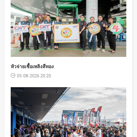
หัวจ่ายเชื้อเพลิงสีทอง
05-08-2026 20:20